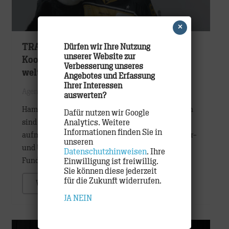
×
Dürfen wir Ihre Nutzung
TRACK startet Kampagne für die
unserer Website zur
Kooperation von WWF und DEL zum
Verbesserung unseres
weltweiten Artenschutz
Angebotes und Erfassung
Ihrer Interessen
Agentur
,
Etats
auswerten?
Hamburg, September 2018 – Rund 13.400 Tierarten
Dafür nutzen wir Google
Analytics. Weitere
sind weltweit bedroht. Um auf dieses Problem
Informationen finden Sie in
aufmerksam zu machen, hat eine der größten Natur-
unseren
und Umweltorganisationen, der WWF (World Wide
Datenschutzhinweisen
. Ihre
Fund For…
Einwilligung ist freiwillig.
Sie können diese jederzeit
für die Zukunft widerrufen.
WEITER
JA
NEIN