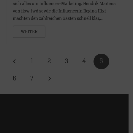
sich alles um Influencer-Marketing. Hendrik Martens
von flow fwd sowie die Influencerin Regina Hixt
machten den zahlreichen Gästen schnell klar,…
WEITER
1
2
3
4
5
6
7