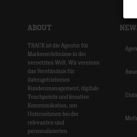
ABOUT
NEW
TRACK ist die Agentur für
Agen
Markenerlebnisse in der
vernetzten Welt. Wir vereinen
das Verständnis für
Awar
datengetriebenes
Kundenmanagement, digitale
Etat
Touchpoints und kreative
Kommunikation, um
Unternehmen bei der
Meth
relevanten und
personalisierten