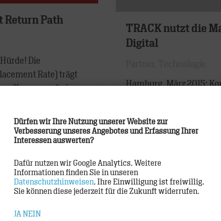
t Return Path
TRACK nutzt die M
Digital
 Hürde! Die
Partner
,
Technologie
lacement Rate) trägt
Hamburg, März 2015: Kon
ing-Kampagne bei.
das Medium. Marketingve
ath,…
kundenzentrierte Plattfo
Dürfen wir Ihre Nutzung unserer Website zur
Verbraucher Rechnung trä
Verbesserung unseres Angebotes und Erfassung Ihrer
und…
Interessen auswerten?
Dafür nutzen wir Google Analytics. Weitere
WEITER
Informationen finden Sie in unseren
Datenschutzhinweisen
. Ihre Einwilligung ist freiwillig.
Sie können diese jederzeit für die Zukunft widerrufen.
JA
NEIN