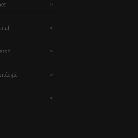
ner
>
onal
>
arch
>
nologie
>
k
>