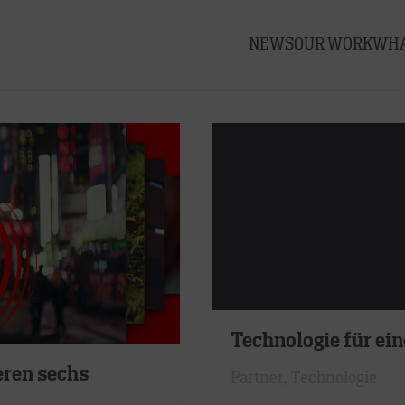
NEWS
OUR WORK
WHA
Technologie für ein
ren sechs
Partner
,
Technologie