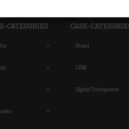
S-CATEGORIES
CASE-CATEGORIE
tur
>
Brand
ds
>
CRM
s
>
Digital Touchpoints
oden
>