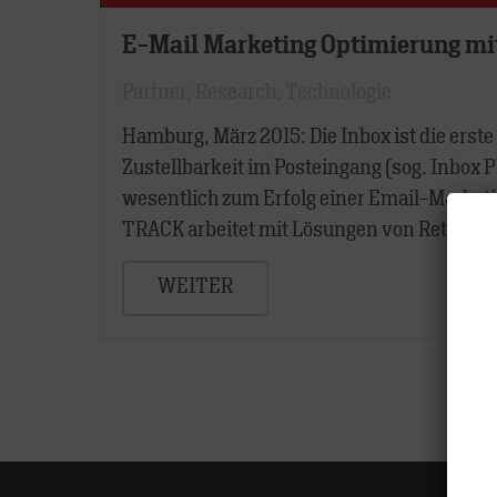
E-Mail Marketing Optimierung mi
Partner
,
Research
,
Technologie
Hamburg, März 2015: Die Inbox ist die erste
Zustellbarkeit im Posteingang (sog. Inbox P
wesentlich zum Erfolg einer Email-Market
TRACK arbeitet mit Lösungen von Return P
WEITER