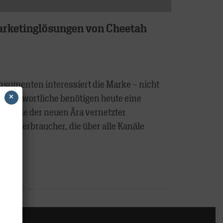
arketinglösungen von Cheetah
sumenten interessiert die Marke – nicht
×
rantwortliche benötigen heute eine
rm, die der neuen Ära vernetzter
gt. Verbraucher, die über alle Kanäle