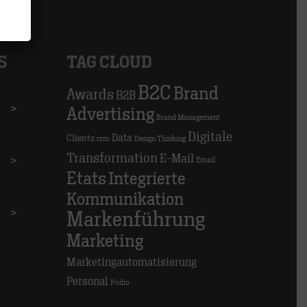
S
TAG CLOUD
B2C
Brand
Awards
B2B
>
Advertising
Brand Management
Digitale
Data
Clients
crm
Design Thinking
Transformation
E-Mail
>
Email
Etats
Integrierte
Kommunikation
>
Markenführung
Marketing
Marketingautomatisierung
Personal
Podio