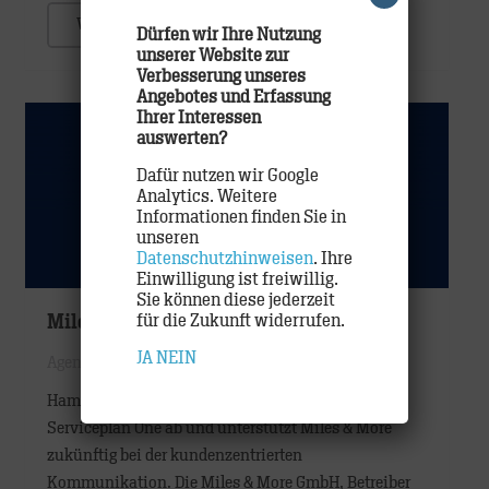
WEITER
Dürfen wir Ihre Nutzung
unserer Website zur
Verbesserung unseres
Angebotes und Erfassung
Ihrer Interessen
auswerten?
Dafür nutzen wir Google
Analytics. Weitere
Informationen finden Sie in
unseren
Datenschutzhinweisen
. Ihre
Einwilligung ist freiwillig.
Sie können diese jederzeit
für die Zukunft widerrufen.
Miles & More
JA
NEIN
Agentur
,
Etats
Hamburg, Februar 2017: TRACK löst damit
Serviceplan One ab und unterstützt Miles & More
zukünftig bei der kundenzentrierten
Kommunikation. Die Miles & More GmbH, Betreiber