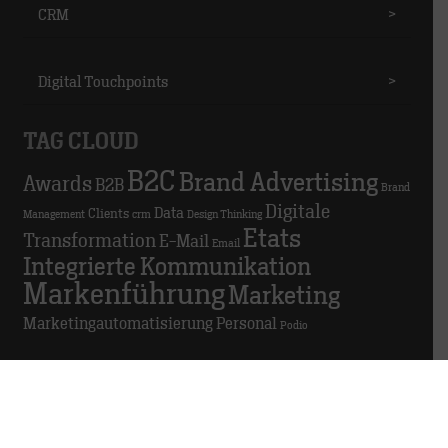
CRM
>
Digital Touchpoints
>
TAG CLOUD
B2C
Brand Advertising
Awards
B2B
Brand
Digitale
Data
Clients
Management
crm
Design Thinking
Etats
Transformation
E-Mail
Email
Integrierte Kommunikation
Markenführung
Marketing
Marketingautomatisierung
Personal
Podio
GDPR in der Agentur