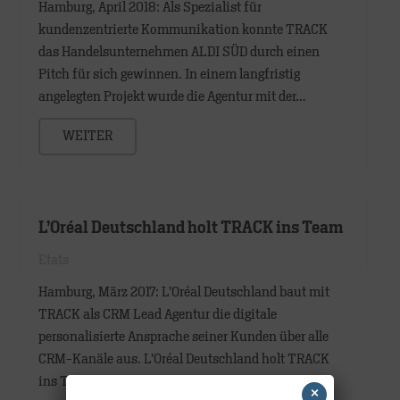
Hamburg, April 2018: Als Spezialist für
kundenzentrierte Kommunikation konnte TRACK
das Handelsunternehmen ALDI SÜD durch einen
Pitch für sich gewinnen. In einem langfristig
angelegten Projekt wurde die Agentur mit der…
WEITER
L’Oréal Deutschland holt TRACK ins Team
Etats
Hamburg, März 2017: L’Oréal Deutschland baut mit
TRACK als CRM Lead Agentur die digitale
personalisierte Ansprache seiner Kunden über alle
CRM-Kanäle aus. L’Oréal Deutschland holt TRACK
ins Team, nachdem sich…
×