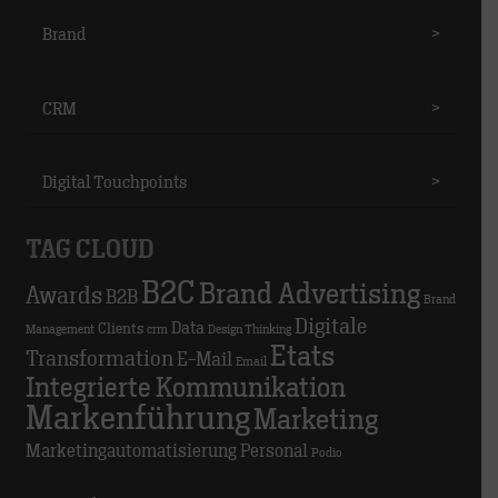
Brand
>
CRM
>
Digital Touchpoints
>
TAG CLOUD
B2C
Brand Advertising
Awards
B2B
Brand
Digitale
Data
Clients
Management
crm
Design Thinking
Etats
Transformation
E-Mail
Email
Integrierte Kommunikation
Markenführung
Marketing
Marketingautomatisierung
Personal
Podio