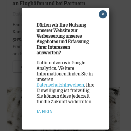
an Flughäfen und bei Partnern
×
Etats
,
Work
Hamburg, November 2017: Mit einer breiten
Dürfen wir Ihre Nutzung
unserer Website zur
Kampagne will Miles & More neue Teilnehmer
Verbesserung unseres
gewinnen. Dazu schaltet das Vielflieger- und
Angebotes und Erfassung
Prämienprogramm großflächige Werbemaßnahmen
Ihrer Interessen
auswerten?
an den Flughäfen Berlin und Düsseldorf – mit…
Dafür nutzen wir Google
WEITER
Analytics. Weitere
Informationen finden Sie in
unseren
Datenschutzhinweisen
. Ihre
Einwilligung ist freiwillig.
Sie können diese jederzeit
für die Zukunft widerrufen.
JA
NEIN