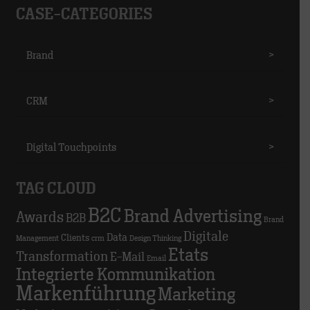
CASE-CATEGORIES
Brand
>
CRM
>
Digital Touchpoints
>
TAG CLOUD
B2C
Brand Advertising
Awards
B2B
Brand
Digitale
Data
Clients
Management
crm
Design Thinking
Etats
Transformation
E-Mail
Email
Integrierte Kommunikation
Markenführung
Marketing