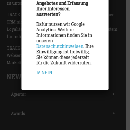
Angebotes und Erfassung
zu unterstützen.
Ihrer Interessen
auswerten?
TRACK ist Spezialist für CRM-Programme. Wir verstehen
CRM nicht nur als Kundenbindungs- oder
Dafür nutzen wir Google
Loyalitätsprogramm, sondern als datengetriebenes System
Analytics. Weitere
Informationen finden Sie in
für individualisiertes Marketing.
unseren
Datenschutzhinweisen
. Ihre
TRACK entwickelt und realisiert digitale Touchpoints:
Einwilligung ist freiwillig.
Webseiten, Lösungen für eCommerce und
Sie können diese jederzeit
für die Zukunft widerrufen.
Marketingautomatisierung.
JA
NEIN
NEWS-CATEGORIES
Agentur
>
Awards
>