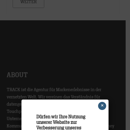
WEITER
ABOUT
TRACK ist die Agentur für Markenerlebnisse in der
vernetzten Welt. Wir vereinen das Verständnis für
datengetriebenes Kundenmanagement, digitale
×
Touchpoints und kreative Kommunikation, um
Dürfen wir Ihre Nutzung
Unternehmen bei der relevanten und personalisierten
unserer Website zur
Kommunikation entlang der gesamten Customer Journey
Verbesserung unseres