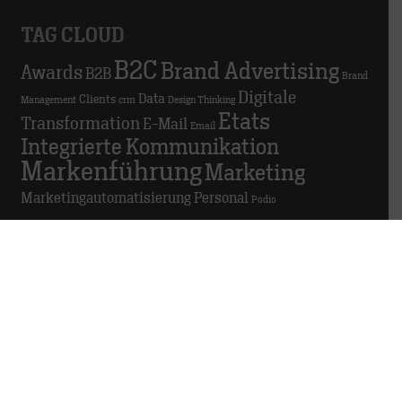
TAG CLOUD
B2C
Brand Advertising
Awards
B2B
Brand
Digitale
Data
Clients
Management
crm
Design Thinking
Etats
Transformation
E-Mail
Email
Integrierte Kommunikation
Markenführung
Marketing
Marketingautomatisierung
Personal
Podio
GDPR in der Agentur