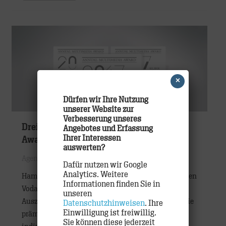
×
Dürfen wir Ihre Nutzung
unserer Website zur
Verbesserung unseres
Dreifach Silber beim Annual Multimedia
Angebotes und Erfassung
Ihrer Interessen
Award 2017
auswerten?
Agentur
,
Awards
Dafür nutzen wir Google
Analytics. Weitere
Hamburg, Oktober 2016: Gemeinsam mit dem Kunden
Informationen finden Sie in
Vodafone sichert TRACK sich gleich drei
unseren
Auszeichnungen bei der diesjährigen Verleihung. Die
Datenschutzhinweisen
. Ihre
Einwilligung ist freiwillig.
prämierten Arbeiten bestachen durch kreative,
Sie können diese jederzeit