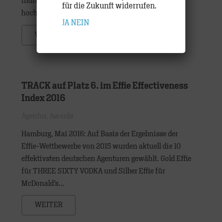
individualisierte Ansprachekonzepte sowie
für die Zukunft widerrufen.
hochemotionale und aufmerksamkeitsstarke…
JA
NEIN
WEITER
TRACK auf Platz 6. im Effie Effectiveness
Index 2016
Agentur
,
Awards
Hamburg, Mai 2016: Auf Basis der Ergebnisse der
Effie-Wettbewerbe von 2015 wurden aktuell die 10
effektivsten deutschen Agenturen gewählt. Gold Effie
für THREE SIXTY VODKA und Silber Effie für
McDonald’s…
WEITER