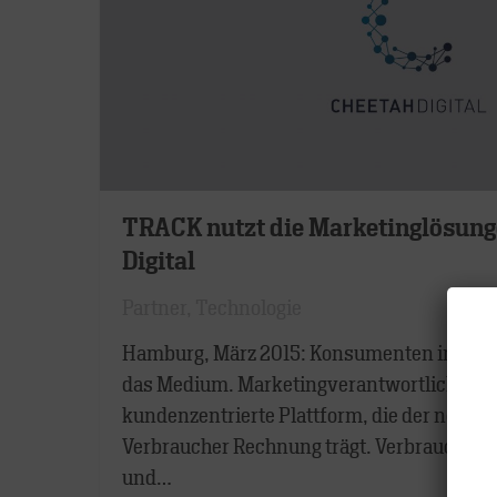
TRACK nutzt die Marketinglösung
Digital
Partner
,
Technologie
Hamburg, März 2015: Konsumenten interess
das Medium. Marketingverantwortliche ben
kundenzentrierte Plattform, die der neuen 
Verbraucher Rechnung trägt. Verbraucher, d
und…