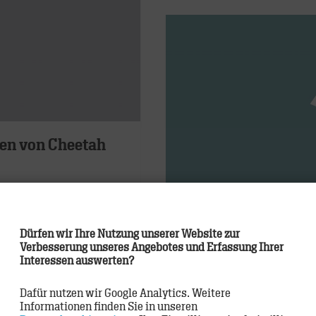
en von Cheetah
Design Thinking b
iert die Marke – nicht
Dürfen wir Ihre Nutzung unserer Website zur
Agentur
,
Methoden
,
Rese
ötigen heute eine
Verbesserung unseres Angebotes und Erfassung Ihrer
Interessen auswerten?
Ära vernetzter
Hamburg, März 2015: „Die
ie über alle Kanäle
müssen lernen, kollabora
Dafür nutzen wir Google Analytics. Weitere
Informationen finden Sie in unseren
Hennessy, President der 