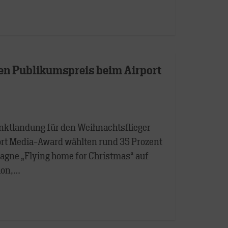
den Publikumspreis beim Airport
nktlandung für den Weihnachtsflieger
port Media-Award wählten rund 35 Prozent
gne „Flying home for Christmas“ auf
tion,…