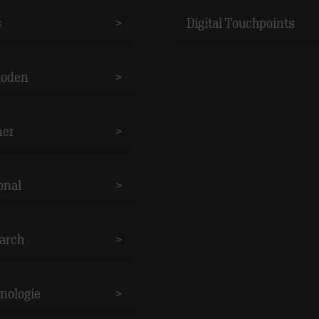
s
>
Digital Touchpoints
oden
>
ner
>
onal
>
arch
>
nologie
>