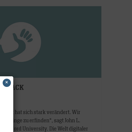
×
ei TRACK
arch
 Welt hat sich stark verändert. Wir
tiv Dinge zu erfinden“, sagt John L.
Stanford University. Die Welt digitaler