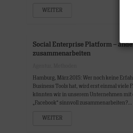
WEITER
Social Enterprise Platform – ande
zusammenarbeiten
Agentur
,
Methoden
Hamburg, März 2015: Wer noch keine Erfahr
Business Tools hat, wird erst einmal viel
könnten wir in unserem Unternehmen mit 
„Facebook“ sinnvoll zusammenarbeiten?…
WEITER