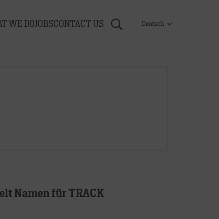
T WE DO
JOBS
CONTACT US
Deutsch
kelt Namen für TRACK