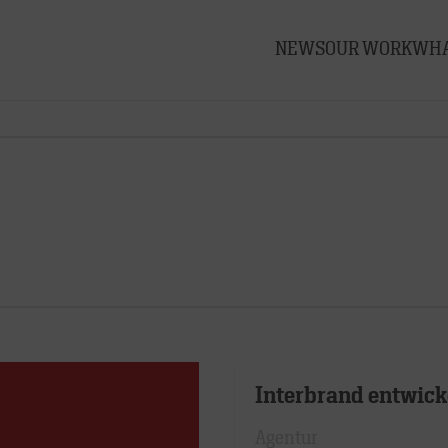
NEWS
OUR WORK
WHA
Interbrand entwic
Agentur