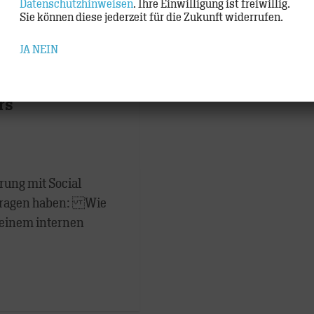
Datenschutzhinweisen
. Ihre Einwilligung ist freiwillig.
Medienangebote, überfl
Sie können diese jederzeit für die Zukunft widerrufen.
WEITER
JA
NEIN
rs
ung mit Social
e Fragen haben: Wie
einem internen