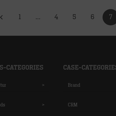
1
…
4
5
6
7
S-CATEGORIES
CASE-CATEGORIE
tur
>
Brand
ds
>
CRM