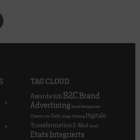
S
TAG CLOUD
B2C
Brand
Awards
B2B
>
Advertising
Brand Management
Digitale
Data
Clients
crm
Design Thinking
Transformation
E-Mail
>
Email
Etats
Integrierte