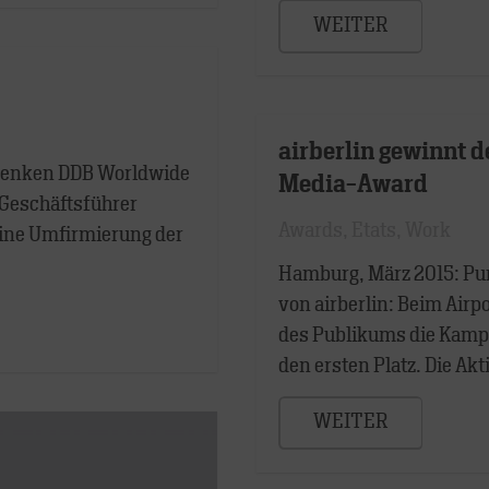
WEITER
airberlin gewinnt 
n denken DDB Worldwide
Media-Award
Geschäftsführer
Awards
,
Etats
,
Work
 eine Umfirmierung der
Hamburg, März 2015: Pu
von airberlin: Beim Air
des Publikums die Kampa
den ersten Platz. Die Ak
WEITER