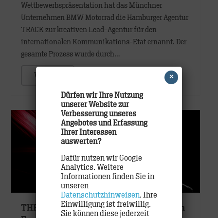
Wettbewerbspräsentation hat das Münchner
Unternehmen BMW Motorrad die Hamburger Agentur
TRACK zur kreativen Lead-Agentur für den
internationalen Kommunikations-Etat ernannt. Der
gesamte Prozess wurde durch…
WEITER
×
Dürfen wir Ihre Nutzung
unserer Website zur
Verbesserung unseres
Angebotes und Erfassung
Ihrer Interessen
auswerten?
Dafür nutzen wir Google
Analytics. Weitere
Informationen finden Sie in
unseren
Datenschutzhinweisen
. Ihre
Einwilligung ist freiwillig.
THREE SIXTY und TRACK werben für den
Sie können diese jederzeit