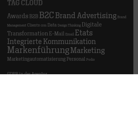
TAG CLOUD
B2C
Brand Advertising
Awards
B2B
Brand
Digitale
Data
Clients
Management
crm
Design Thinking
Etats
Transformation
E-Mail
Email
Integrierte Kommunikation
Markenführung
Marketing
Marketingautomatisierung
Personal
Podio
GDPR in der Agentur