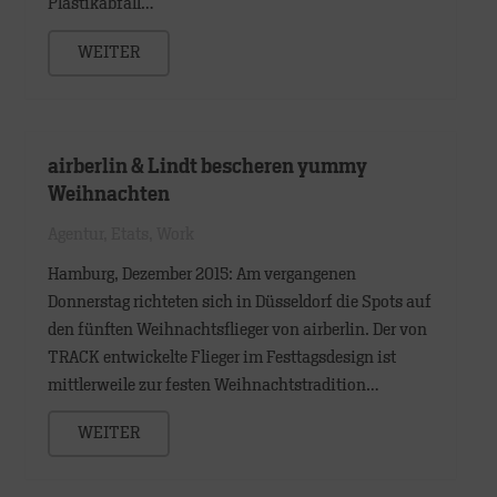
Plastikabfall…
WEITER
airberlin & Lindt bescheren yummy
Weihnachten
Agentur
,
Etats
,
Work
Hamburg, Dezember 2015: Am vergangenen
Donnerstag richteten sich in Düsseldorf die Spots auf
den fünften Weihnachtsflieger von airberlin. Der von
TRACK entwickelte Flieger im Festtagsdesign ist
mittlerweile zur festen Weihnachtstradition…
WEITER