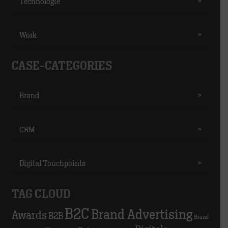
Technologie
>
Work
>
CASE-CATEGORIES
Brand
>
CRM
>
Digital Touchpoints
>
TAG CLOUD
B2C
Brand Advertising
Awards
B2B
Brand