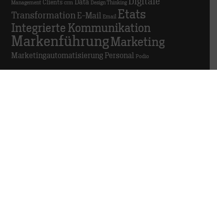
Digitale
Data
Clients
Management
crm
Design Thinking
Etats
Transformation
E-Mail
Email
Integrierte Kommunikation
Markenführung
Marketing
Marketingautomatisierung
Personal
Podio
GDPR in der Agentur