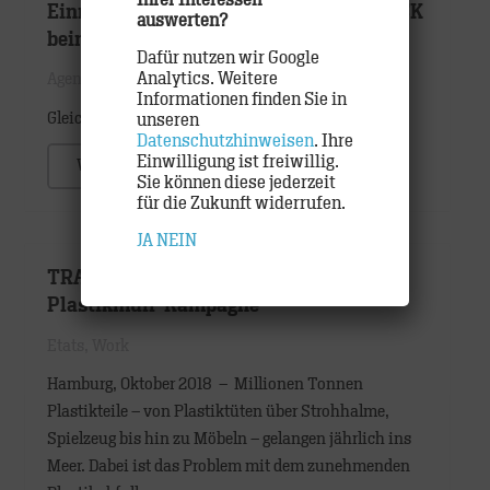
Einmal Gold und dreimal Silber für TRACK
auswerten?
beim Multimedia-Award
Dafür nutzen wir Google
Analytics. Weitere
Agentur
,
Awards
Informationen finden Sie in
Gleich mit vier Arbeiten …
unseren
Datenschutzhinweisen
. Ihre
Einwilligung ist freiwillig.
WEITER
Sie können diese jederzeit
für die Zukunft widerrufen.
JA
NEIN
TRACK und WWF starten Anti-
Plastikmüll-Kampagne
Etats
,
Work
Hamburg, Oktober 2018 – Millionen Tonnen
Plastikteile – von Plastiktüten über Strohhalme,
Spielzeug bis hin zu Möbeln – gelangen jährlich ins
Meer. Dabei ist das Problem mit dem zunehmenden