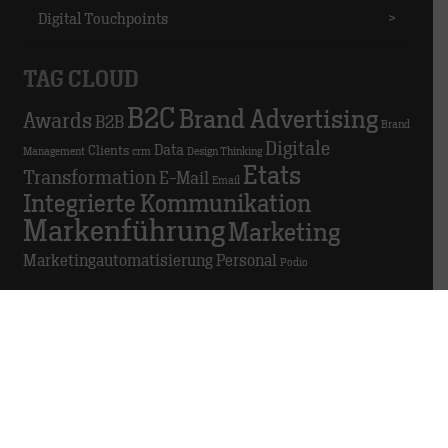
Digital Touchpoints
>
TAG CLOUD
B2C
Brand Advertising
Awards
B2B
Brand
Digitale
Data
Clients
Management
crm
Design Thinking
Etats
Transformation
E-Mail
Email
Integrierte Kommunikation
Markenführung
Marketing
Marketingautomatisierung
Personal
Podio
GDPR in der Agentur