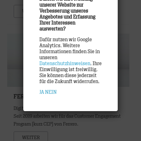
unserer Website zur
Verbesserung unseres
WEITER
Angebotes und Erfassung
Ihrer Interessen
auswerten?
Dafür nutzen wir Google
Analytics. Weitere
Informationen finden Sie in
unseren
Datenschutzhinweisen
. Ihre
Einwilligung ist freiwillig.
Sie können diese jederzeit
für die Zukunft widerrufen.
JA
NEIN
FERRERO
Digitale Inszenierung einzigartiger Markenwelten.
Seit 2019 arbeiten wir für das Customer Engagement
Program (kurz CEP) von Ferrero.
WEITER