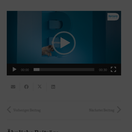
Video-
Player
00:00
00:30
Vorheriger Beitrag
Nächster Beitrag