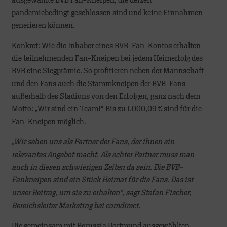
ausgewählte BVB Fan-Kneipen, die derzeit
pandemiebedingt geschlossen sind und keine Einnahmen
generieren können.
Konkret: Wie die Inhaber eines BVB-Fan-Kontos erhalten
die teilnehmenden Fan-Kneipen bei jedem Heimerfolg des
BVB eine Siegprämie. So profitieren neben der Mannschaft
und den Fans auch die Stammkneipen der BVB-Fans
außerhalb des Stadions von den Erfolgen, ganz nach dem
Motto: „Wir sind ein Team!“ Bis zu 1.000,09 € sind für die
Fan-Kneipen möglich.
„Wir sehen uns als Partner der Fans, der ihnen ein
relevantes Angebot macht. Als echter Partner muss man
auch in diesen schwierigen Zeiten da sein. Die BVB-
Fankneipen sind ein Stück Heimat für die Fans. Das ist
unser Beitrag, um sie zu erhalten“, sagt Stefan Fischer,
Bereichsleiter Marketing bei comdirect.
Die gemeinsam mit Borussia Dortmund ausgewählten