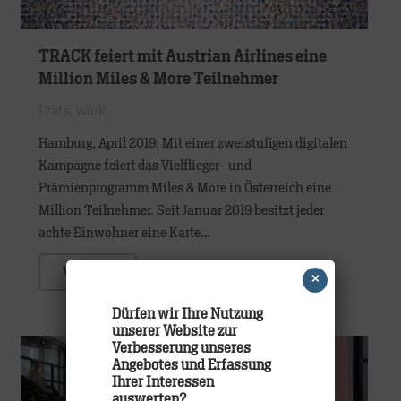
TRACK feiert mit Austrian Airlines eine
Million Miles & More Teilnehmer
Etats
,
Work
Hamburg, April 2019: Mit einer zweistufigen digitalen
Kampagne feiert das Vielflieger- und
Prämienprogramm Miles & More in Österreich eine
Million Teilnehmer. Seit Januar 2019 besitzt jeder
achte Einwohner eine Karte…
WEITER
×
Dürfen wir Ihre Nutzung
unserer Website zur
Verbesserung unseres
Angebotes und Erfassung
Ihrer Interessen
auswerten?