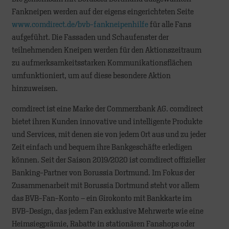
Fankneipen werden auf der eigens eingerichteten Seite
www.comdirect.de/bvb-fankneipenhilfe
für alle Fans
aufgeführt. Die Fassaden und Schaufenster der
teilnehmenden Kneipen werden für den Aktionszeitraum
zu aufmerksamkeitsstarken Kommunikationsflächen
umfunktioniert, um auf diese besondere Aktion
hinzuweisen.
comdirect ist eine Marke der Commerzbank AG. comdirect
bietet ihren Kunden innovative und intelligente Produkte
und Services, mit denen sie von jedem Ort aus und zu jeder
Zeit einfach und bequem ihre Bankgeschäfte erledigen
können. Seit der Saison 2019/2020 ist comdirect offizieller
Banking-Partner von Borussia Dortmund. Im Fokus der
Zusammenarbeit mit Borussia Dortmund steht vor allem
das BVB-Fan-Konto – ein Girokonto mit Bankkarte im
BVB-Design, das jedem Fan exklusive Mehrwerte wie eine
Heimsiegprämie, Rabatte in stationären Fanshops oder