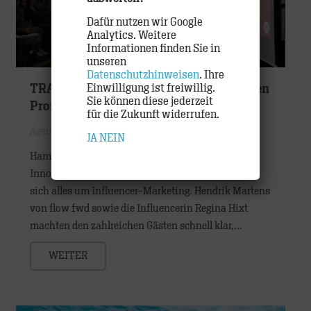
Dafür nutzen wir Google
Analytics. Weitere
Informationen finden Sie in
unseren
Datenschutzhinweisen
. Ihre
Einwilligung ist freiwillig.
TRACK Forward: Influencer sind die neuen
Sie können diese jederzeit
Promis Plus
für die Zukunft widerrufen.
Agentur
JA
NEIN
Hamburg, Juli 2018: Bei der vierten
Innovationsveranstaltung TRACK Forward drehte
sich alles um Influencer-Marketing. Hendrik Martens
von flow fwd sowie die Influencerin Regina Hixt
machten den zahlreichen Gästen schnell klar,…
WEITER