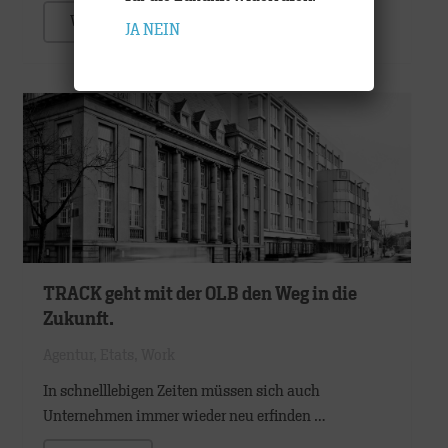
WEITER
JA
NEIN
TRACK geht mit der OLB den Weg in die
Zukunft.
Agentur
,
Etats
,
Work
In schnelllebigen Zeiten müssen sich auch
Unternehmen immer wieder neu erfinden …