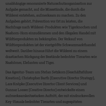
unabhängige renommierte Naturschutzorganisation zur
Aufgabe gemacht, auf die Missstände, die durch die
Wilderei entstehen, aufmerksam zu machen. Zu den
Aufgaben gehört, Prävention vor Ort zu leisten, die
Nachfrage nach Wilderei-Produkten wie Tigerknochen und
Nashorn-Horn einzudämmen und den illegalen Handel mit
Wildtierprodukten zu bekämpfen. Der Verkauf von
Wildtierprodukten ist der viertgrößte Schwarzmarkthandel
weltweit. Darüber hinaus führt die Wilderei zu einem
drastischen Rückgang der Bestände bedrohter Tierarten wie
Nashörner, Elefanten und Tiger.
Das Agentur-Team um Stefan Setzkorn (Geschäftsführer
Kreation), Christopher Barth (Executive Director Strategy),
Lars Knöpke (Executive Director Client Services) und
Gunnar Loeser (Creative Director) entwickelte einen
aufmerksamkeitsstarken Auftritt, der mit eindrucksvollen
Key-Visuals bedrohter Tierarten und zugespitzten