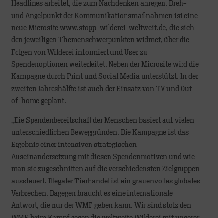
Headlines arbeitet, die zum Nachdenken anregen. Dreh-
und Angelpunkt der Kommunikationsmaßnahmen ist eine
neue Microsite www.stopp-wilderei-weltweit.de, die sich
den jeweiligen Themenschwerpunkten widmet, über die
Folgen von Wilderei informiert und User zu
Spendenoptionen weiterleitet. Neben der Microsite wird die
Kampagne durch Print und Social Media unterstützt. In der
zweiten Jahreshälfte ist auch der Einsatz von TV und Out-
of-home geplant.
„Die Spendenbereitschaft der Menschen basiert auf vielen
unterschiedlichen Beweggründen. Die Kampagne ist das
Ergebnis einer intensiven strategischen
Auseinandersetzung mit diesen Spendenmotiven und wie
man sie zugeschnitten auf die verschiedensten Zielgruppen
aussteuert. Illegaler Tierhandel ist ein grauenvolles globales
Verbrechen. Dagegen braucht es eine internationale
Antwort, die nur der WMF geben kann. Wir sind stolz den
WMF beim Kampf gegen die weltweite Wilderei mit unserer