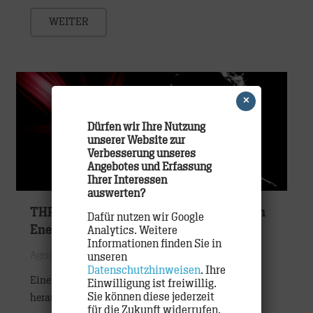
WEITER
×
Dürfen wir Ihre Nutzung
unserer Website zur
Verbesserung unseres
Angebotes und Erfassung
Ihrer Interessen
auswerten?
THREE SIXTY und TRACK werben für den
Dafür nutzen wir Google
Energy Drink der Marke
Analytics. Weitere
Informationen finden Sie in
Agentur
,
Etats
,
Work
unseren
Datenschutzhinweisen
. Ihre
Eine Vodkamarke, die einen Energy Drink
Einwilligung ist freiwillig.
Sie können diese jederzeit
herausbringt?
für die Zukunft widerrufen.