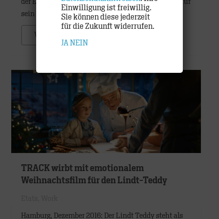
der Erarbeitung eines Kommunikationskonzeptes für
Einwilligung ist freiwillig.
sein gesamtes Versicherungsangebot…
Sie können diese jederzeit
für die Zukunft widerrufen.
WEITER
JA
NEIN
TRACK wirbt mit emotionalem
Weihnachtsfilm für den Lindt-Teddy
Etats
,
Work
Hamburg, Dezember 2016: Der Lindt Teddy steht als