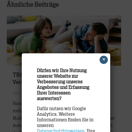
Ähnliche Beiträge
×
Dürfen wir Ihre Nutzung
TRACK gewinnt Projekt der ADAC
unserer Website zur
Verbesserung unseres
Versicherungen
Angebotes und Erfassung
Ihrer Interessen
Agentur
,
Etats
,
Work
auswerten?
Hamburg, September 2019 – Nach einem
Dafür nutzen wir Google
mehrstufigen Pitch mit anschließender
Analytics. Weitere
Marktforschung hat der ADAC (Allgemeiner Deutscher
Informationen finden Sie in
unseren
Automobil-Club) die Hamburger Agentur TRACK mit
Datenschutzhinweisen
. Ihre