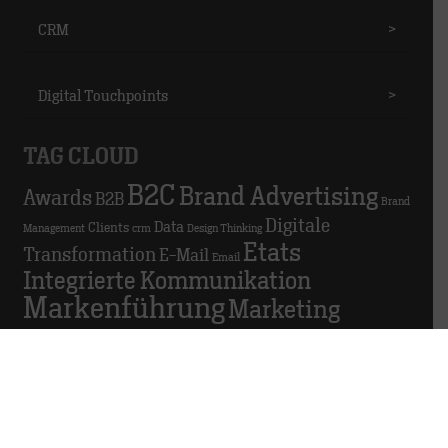
CRM
>
Digital Touchpoints
>
TAG CLOUD
B2C
Brand Advertising
Awards
B2B
Brand
Digitale
Data
Clients
Management
crm
Design Thinking
Etats
Transformation
E-Mail
Email
Integrierte Kommunikation
Markenführung
Marketing
Marketingautomatisierung
Personal
Podio
GDPR in der Agentur