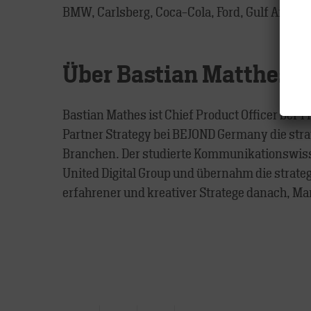
BMW, Carlsberg, Coca-Cola, Ford, Gulf Air, HS
Über Bastian Matthes
Bastian Mathes ist Chief Product Officer bei 
Partner Strategy bei BEJOND Germany die str
Branchen. Der studierte Kommunikationswissen
United Digital Group und übernahm die strate
erfahrener und kreativer Stratege danach, M