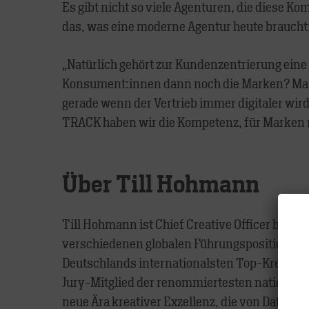
Es gibt nicht so viele Agenturen, die diese 
das, was eine moderne Agentur heute braucht:
„Natürlich gehört zur Kundenzentrierung eine
Konsument:innen dann noch die Marken? Marke
gerade wenn der Vertrieb immer digitaler wird
TRACK haben wir die Kompetenz, für Marken r
Über Till Hohmann
Till Hohmann ist Chief Creative Officer bei T
verschiedenen globalen Führungspositionen 
Deutschlands internationalsten Top-Kreative
Jury-Mitglied der renommiertesten nationale
neue Ära kreativer Exzellenz, die von Daten 