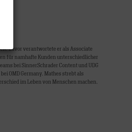
e.
lt. Zuvor verantwortete er als Associate
men für namhafte Kunden unterschiedlicher
eteams bei SinnerSchrader Content und UDG
y bei OMD Germany. Mathes strebt als
Unterschied im Leben von Menschen machen.