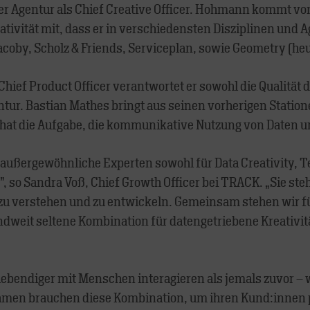
er Agentur als Chief Creative Officer. Hohmann kommt v
ivität mit, dass er in verschiedensten Disziplinen und 
Jacoby, Scholz & Friends, Serviceplan, sowie Geometry 
Chief Product Officer verantwortet er sowohl die Qualität 
entur. Bastian Mathes bringt aus seinen vorherigen Sta
d hat die Aufgabe, die kommunikative Nutzung von Daten 
ei außergewöhnliche Experten sowohl für Data Creativity
”, so Sandra Voß, Chief Growth Officer bei TRACK. „Sie ste
u verstehen und zu entwickeln. Gemeinsam stehen wir für
ndweit seltene Kombination für datengetriebene Kreativit
lebendiger mit Menschen interagieren als jemals zuvor –
hmen brauchen diese Kombination, um ihren Kund:innen p