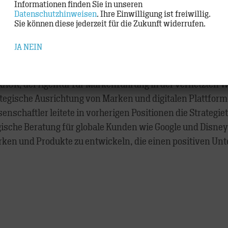
Informationen finden Sie in unseren
BC, IKEA, Mattel, Toyota, Mondelez, Unilever und Vodafon
Datenschutzhinweisen
. Ihre Einwilligung ist freiwillig.
Sie können diese jederzeit für die Zukunft widerrufen.
JA
NEIN
TRACK, der Agentur für Markenführung in der vernetzten We
ategische Ausrichtung von Marken und digitalen Plattfor
schaftler leitete in vorherigen Positionen die Strategi
gische Beratung für globale Kunden wie Google und Disne
arken und Produkte zu entwickeln, die einen positiven 