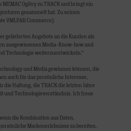
on MEMAC Ogilvy zu TRACK und bringt ein
Agenturen gesammelt hat. Zu seinen
(heute VMLY&R Commerce).
der gelieferten Angebote an die Kunden als
tionen ausgewiesenes Media-Know-how und
und Technologie weiterzuentwickeln.“
, Technology und Media gewinnen können, die
hen auch für das persönliche Interesse,
 die Haltung, die TRACK die letzten Jahre
ät und Technologieverständnis. Ich freue
 wenn die Kombination aus Daten,
ersönliche Markenerlebnisse zu bereiten.