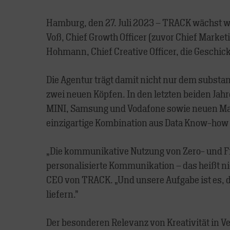
Hamburg, den 27. Juli 2023 – TRACK wächst we
Voß, Chief Growth Officer (zuvor Chief Marketin
Hohmann, Chief Creative Officer, die Geschic
Die Agentur trägt damit nicht nur dem substa
zwei neuen Köpfen. In den letzten beiden Jah
MINI, Samsung und Vodafone sowie neuen Mand
einzigartige Kombination aus Data Know-how u
„Die kommunikative Nutzung von Zero- und F
personalisierte Kommunikation – das heißt nic
CEO von TRACK. „Und unsere Aufgabe ist es, d
liefern.”
Der besonderen Relevanz von Kreativität in 