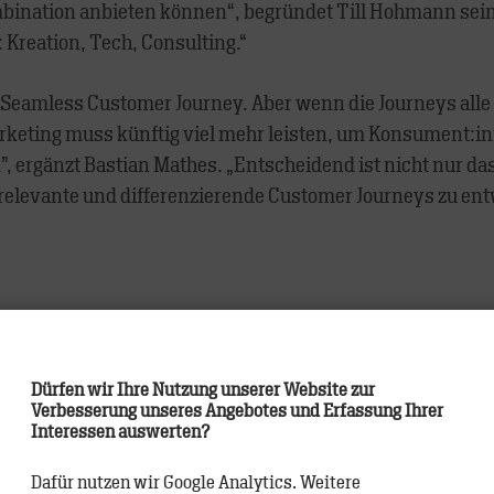
Kombination anbieten können“, begründet Till Hohmann se
 Kreation, Tech, Consulting.“
 Seamless Customer Journey. Aber wenn die Journeys alle 
ting muss künftig viel mehr leisten, um Konsument:inne
”, ergänzt Bastian Mathes. „Entscheidend ist nicht nur d
elevante und differenzierende Customer Journeys zu ent
RACK, der Agentur für Markenführung in der vernetzten Wel
bei Agenturmarken wie Jung von Matt, JWT, Grey, VMLY&R
Dürfen wir Ihre Nutzung unserer Website zur
Verbesserung unseres Angebotes und Erfassung Ihrer
n. Das ADC-Mitglied wurde mit mehr als 480 Awards ausge
Interessen auswerten?
n und internationalen Branchen-Festivals. Hohmann prägt
und dem Einsatz von Technologie ermöglicht wird. Während
Dafür nutzen wir Google Analytics. Weitere