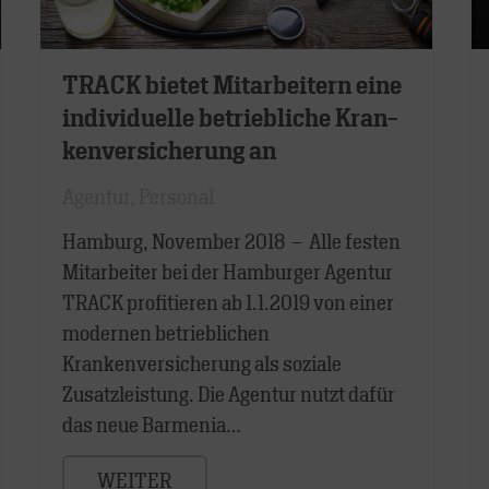
TRACK bietet Mit­arbei­tern eine
indi­viduelle be­trieb­liche Kran­
ken­versicher­ung an
Agentur
,
Personal
Hamburg, November 2018 – Alle festen
Mitarbeiter bei der Hamburger Agentur
TRACK profitieren ab 1.1.2019 von einer
modernen betrieblichen
Krankenversicherung als soziale
Zusatzleistung. Die Agentur nutzt dafür
das neue Barmenia…
WEITER