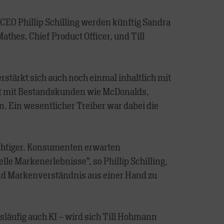
CEO Phillip Schilling werden künftig Sandra
athes, Chief Product Officer, und Till
.
stärkt sich auch noch einmal inhaltlich mit
ist mit Bestandskunden wie McDonalds,
 Ein wesentlicher Treiber war dabei die
chtiger. Konsumenten erwarten
le Markenerlebnisse”, so Phillip Schilling,
und Markenverständnis aus einer Hand zu
läufig auch KI – wird sich Till Hohmann