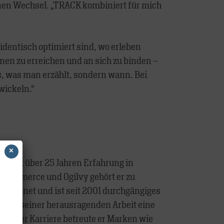
inen Wechsel. „TRACK kombiniert für mich
identisch optimiert sind, wo erleben
n zu erreichen und an sich zu binden –
as, was man erzählt, sondern wann. Bei
wickeln.“
×
t. Mit über 25 Jahren Erfahrung in
 Commerce und Ogilvy gehört er zu
zeichnet und ist seit 2001 durchgängiges
 mit seiner herausragenden Arbeit eine
 seiner Karriere betreute er Marken wie