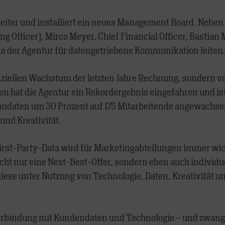
iter und installiert ein neues Management Board. Neben 
g Officer), Mirco Meyer, Chief Financial Officer, Bastian M
ke der Agentur für datengetriebene Kommunikation leiten
nziellen Wachstum der letzten Jahre Rechnung, sondern ver
ren hat die Agentur ein Rekordergebnis eingefahren und 
aten um 30 Prozent auf 175 Mitarbeitende angewachsen.
nd Kreativität.
irst-Party-Data wird für Marketingabteilungen immer wi
ht nur eine Next-Best-Offer, sondern eben auch individuel
iese unter Nutzung von Technologie, Daten, Kreativität 
Verbindung mit Kundendaten und Technologie – und zwangs