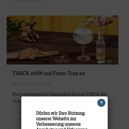
TRACK stößt auf Fever-Tree an
Agentur
,
Etats
,
Work
Nach strategischen Gesprächen konnte TRACK das
Unternehmen Fever-Tree…
×
Dürfen wir Ihre Nutzung
WEITER
unserer Website zur
Verbesserung unseres