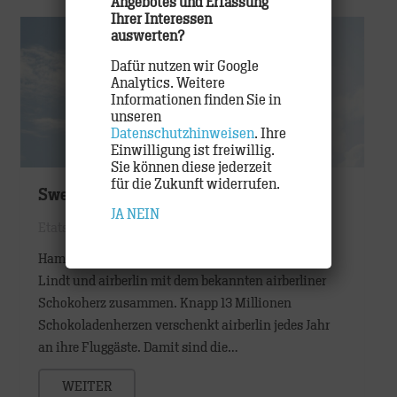
Angebotes und Erfassung
Ihrer Interessen
auswerten?
Dafür nutzen wir Google
Analytics. Weitere
Informationen finden Sie in
unseren
Datenschutzhinweisen
. Ihre
Einwilligung ist freiwillig.
Sie können diese jederzeit
für die Zukunft widerrufen.
Sweet Connection
JA
NEIN
Etats
,
Work
Hamburg, April 2015: TRACK bringt seine Kunden
Lindt und airberlin mit dem bekannten airberliner
Schokoherz zusammen. Knapp 13 Millionen
Schokoladenherzen verschenkt airberlin jedes Jahr
an ihre Fluggäste. Damit sind die…
WEITER