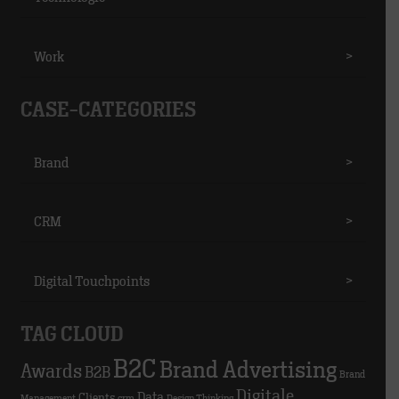
Work
>
CASE-CATEGORIES
Brand
>
CRM
>
Digital Touchpoints
>
TAG CLOUD
B2C
Brand Advertising
Awards
B2B
Brand
Digitale
Data
Clients
Management
crm
Design Thinking