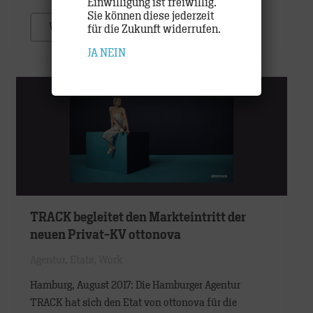
Einwilligung ist freiwillig.
Sie können diese jederzeit
WEITER
für die Zukunft widerrufen.
JA
NEIN
TRACK begleitet den Markteintritt der
neuen Privat-KV ottonova
Agentur
,
Etats
,
Work
Hamburg, August 2017: Die Hamburger Agentur
TRACK hat sich den Etat von ottonova für die