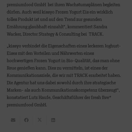
premiumfood GmbH bei ihren Wachstumsplänen begleiten
dürfen. Auch weil kissyo Frozen Yogurt Eis ein wirklich
tolles Produkt ist und auf den Trend zur gesunden
Ernährung glaubhaft einzahlt“, kommentiert Sandra
Wacker, Director Strategy & Consulting bei TRACK.
„kissyo verbindet die Eigenschaften eines leckeren Joghurt-
Eises mit den Vorteilen und Nährwerten eines
hochwertigen Frozen Yogurt in Bio-Qualität, das man ohne
Reue genießen kann. Dies zu vermitteln, ist eines der
Kommunikationsziele, die wir mit TRACK erarbeitet haben.
Die Agentur hat uns dabei sowohl durch ihre strategische
Marken- als auch Kommunikationskompetenz überzeugt“,
konstatiert Lutz Haufe, Geschäftsführer der fresh five*
premiumfood GmbH.