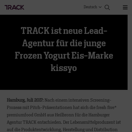
Deutsch
TRACK ist neue Lead-
Agentur für die junge
Frozen Yogurt Eis-Marke
kissyo
Hamburg, Juli 2017:
Nach einem intensiven Screening-
Prozess mit Pitch-Präsentationen hat sich die fresh five*
premiumfood GmbH aus Heilbronn für die Hamburger
Agentur TRACK entschieden. Der Lebensmittelproduzent ist
auf die Produktentwicklung, Herstellung und Distribution