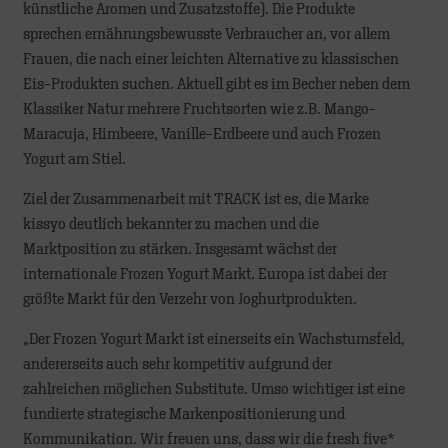
künstliche Aromen und Zusatzstoffe). Die Produkte
sprechen ernährungsbewusste Verbraucher an, vor allem
Frauen, die nach einer leichten Alternative zu klassischen
Eis-Produkten suchen. Aktuell gibt es im Becher neben dem
Klassiker Natur mehrere Fruchtsorten wie z.B. Mango-
Maracuja, Himbeere, Vanille-Erdbeere und auch Frozen
Yogurt am Stiel.
Ziel der Zusammenarbeit mit TRACK ist es, die Marke
kissyo deutlich bekannter zu machen und die
Marktposition zu stärken. Insgesamt wächst der
internationale Frozen Yogurt Markt. Europa ist dabei der
größte Markt für den Verzehr von Joghurtprodukten.
„Der Frozen Yogurt Markt ist einerseits ein Wachstumsfeld,
andererseits auch sehr kompetitiv aufgrund der
zahlreichen möglichen Substitute. Umso wichtiger ist eine
fundierte strategische Markenpositionierung und
Kommunikation. Wir freuen uns, dass wir die fresh five*