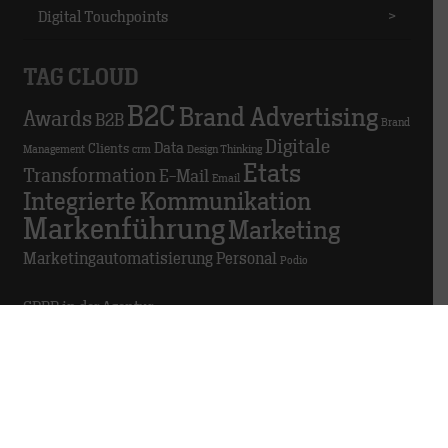
Digital Touchpoints
>
TAG CLOUD
B2C
Brand Advertising
Awards
B2B
Brand
Digitale
Data
Clients
Management
crm
Design Thinking
Etats
Transformation
E-Mail
Email
Integrierte Kommunikation
Markenführung
Marketing
Marketingautomatisierung
Personal
Podio
GDPR in der Agentur