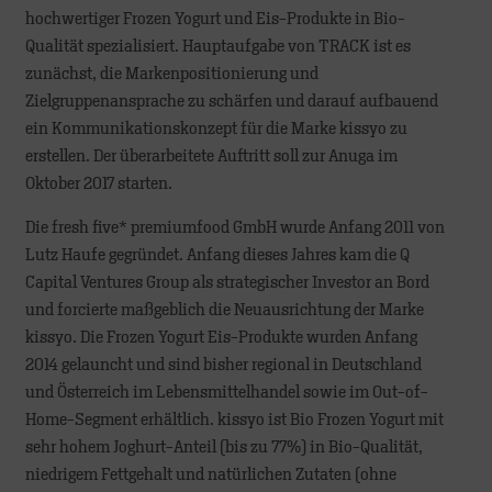
hochwertiger Frozen Yogurt und Eis-Produkte in Bio-
Qualität spezialisiert. Hauptaufgabe von TRACK ist es
zunächst, die Markenpositionierung und
Zielgruppenansprache zu schärfen und darauf aufbauend
ein Kommunikationskonzept für die Marke kissyo zu
erstellen. Der überarbeitete Auftritt soll zur Anuga im
Oktober 2017 starten.
Die fresh five* premiumfood GmbH wurde Anfang 2011 von
Lutz Haufe gegründet. Anfang dieses Jahres kam die Q
Capital Ventures Group als strategischer Investor an Bord
und forcierte maßgeblich die Neuausrichtung der Marke
kissyo. Die Frozen Yogurt Eis-Produkte wurden Anfang
2014 gelauncht und sind bisher regional in Deutschland
und Österreich im Lebensmittelhandel sowie im Out-of-
Home-Segment erhältlich. kissyo ist Bio Frozen Yogurt mit
sehr hohem Joghurt-Anteil (bis zu 77%) in Bio-Qualität,
niedrigem Fettgehalt und natürlichen Zutaten (ohne