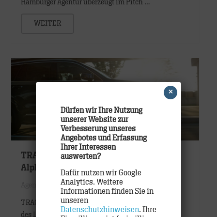
Hamburger Agentur überzeugt im Pitch …
WEITER
×
Dürfen wir Ihre Nutzung
unserer Website zur
Verbesserung unseres
Angebotes und Erfassung
Ihrer Interessen
TRACK realisiert neuen Imagefilm für
auswerten?
Alphabet International
Dafür nutzen wir Google
Analytics. Weitere
Agentur
,
Etats
,
Work
Informationen finden Sie in
unseren
TRACK, seit 2019 die internationale Lead-Agentur
Datenschutzhinweisen
. Ihre
des Leasing- und Mobilitätsanbieters Alphabet …