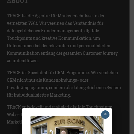
ABOUT
TRACK ist die Agentur für Markenerlebnisse in der
vernetzten Welt. Wir vereinen das Verständnis für
datengetriebenes Kundenmanagement, digitale
Touchpoints und kreative Kommunikation, um
Unternehmen bei der relevanten und personalisierten
Kommunikation entlang der gesamten Customer Journey
zu unterstützen.
TRACK ist Spezialist für CRM-Programme. Wir verstehen
CRM nicht nur als Kundenbindungs- oder
Loyalitätsprogramm, sondern als datengetriebenes System
für individualisiertes Marketing.
TRACK entwickelt und realisiert digitale Touchpoints:
×
Webseiten, Lösungen für eCommerce und
Marketingautomatisierung.