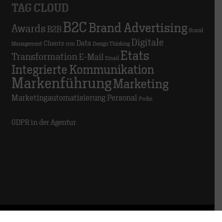
TAG CLOUD
B2C
Brand Advertising
Awards
B2B
Brand
Digitale
Data
Clients
Management
crm
Design Thinking
Etats
Transformation
E-Mail
Email
Integrierte Kommunikation
Markenführung
Marketing
Marketingautomatisierung
Personal
Podio
GDPR in der Agentur
© 2025 TRACK
Impressum
Datenschutz
Hinweisgeber:innen