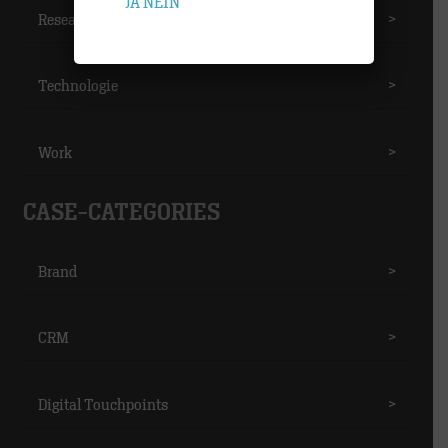
JA
NEIN
Research
>
Technologie
>
Work
>
CASE-CATEGORIES
Brand
>
CRM
>
Digital Touchpoints
>