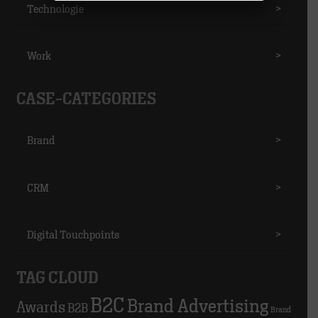
Technologie
>
Work
>
CASE-CATEGORIES
Brand
>
CRM
>
Digital Touchpoints
>
TAG CLOUD
B2C
Brand Advertising
Awards
B2B
Brand