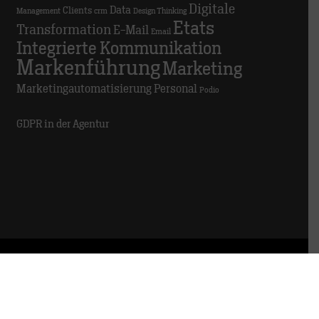
Digitale
Data
Clients
Management
crm
Design Thinking
Etats
Transformation
E-Mail
Email
Integrierte Kommunikation
Markenführung
Marketing
Marketingautomatisierung
Personal
Podio
GDPR in der Agentur
© 2025 TRACK
Impressum
Datenschutz
Hinweisgeber:innen
Meldestelle