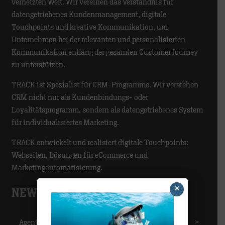
vernetzten Welt. Wir vereinen das Verständnis für
datengetriebenes Kundenmanagement, digitale
Touchpoints und kreative Kommunikation, um
Unternehmen bei der relevanten und personalisierten
Kommunikation entlang der gesamten Customer Journey
zu unterstützen.
TRACK ist Spezialist für CRM-Programme. Wir verstehen
CRM nicht nur als Kundenbindungs- oder
Loyalitätsprogramm, sondern als datengetriebenes System
für individualisiertes Marketing.
TRACK entwickelt und realisiert digitale Touchpoints:
Webseiten, Lösungen für eCommerce und
Marketingautomatisierung.
×
NEWS-CATEGORIES
Agentur
>