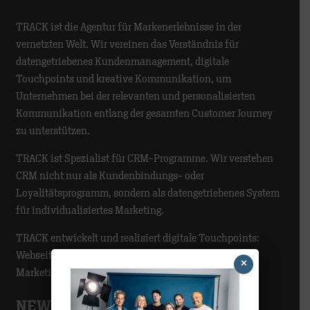
TRACK ist die Agentur für Markenerlebnisse in der
vernetzten Welt. Wir vereinen das Verständnis für
datengetriebenes Kundenmanagement, digitale
Touchpoints und kreative Kommunikation, um
Unternehmen bei der relevanten und personalisierten
Kommunikation entlang der gesamten Customer Journey
zu unterstützen.
TRACK ist Spezialist für CRM-Programme. Wir verstehen
CRM nicht nur als Kundenbindungs- oder
Loyalitätsprogramm, sondern als datengetriebenes System
für individualisiertes Marketing.
TRACK entwickelt und realisiert digitale Touchpoints:
Webseiten, Lösungen für eCommerce und
×
Marketingautomatisierung.
NEWS-CATEGORIES