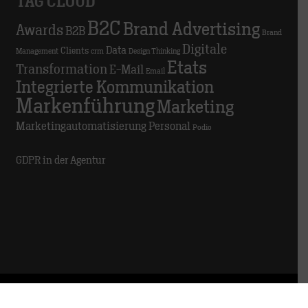
TAG CLOUD
B2C
Brand Advertising
Awards
B2B
Brand
Digitale
Data
Clients
Management
crm
Design Thinking
Etats
Transformation
E-Mail
Email
Integrierte Kommunikation
Markenführung
Marketing
Marketingautomatisierung
Personal
Podio
GDPR in der Agentur
© 2025 TRACK
Impressum
Datenschutz
Hinweisgeber:innen