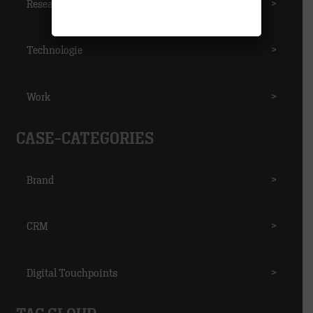
Research
>
Technologie
>
Work
>
CASE-CATEGORIES
Brand
>
CRM
>
Digital Touchpoints
>