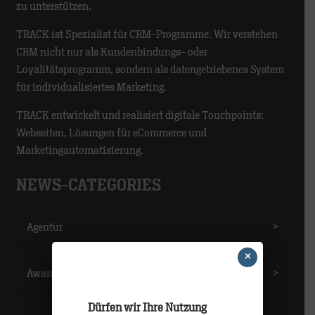
zu unterstützen.
TRACK ist Spezialist für CRM-Programme. Wir verstehen
CRM nicht nur als Kundenbindungs- oder
Loyalitätsprogramm, sondern als datengetriebenes System
für individualisiertes Marketing.
TRACK entwickelt und realisiert digitale Touchpoints:
Webseiten, Lösungen für eCommerce und
Marketingautomatisierung.
NEWS-CATEGORIES
Agentur
>
×
Awards
>
Dürfen wir Ihre Nutzung