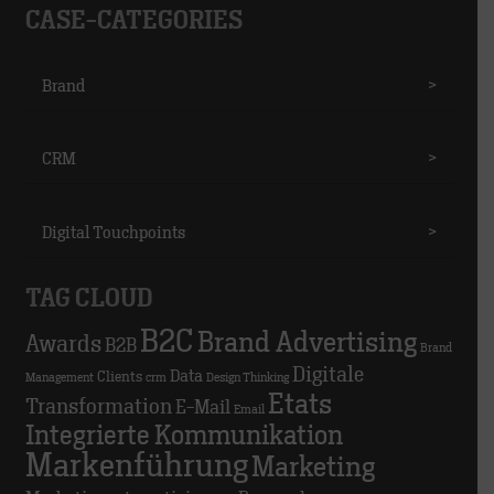
CASE-CATEGORIES
Brand
>
CRM
>
Digital Touchpoints
>
TAG CLOUD
B2C
Brand Advertising
Awards
B2B
Brand
Digitale
Data
Clients
Management
crm
Design Thinking
Etats
Transformation
E-Mail
Email
Integrierte Kommunikation
Markenführung
Marketing