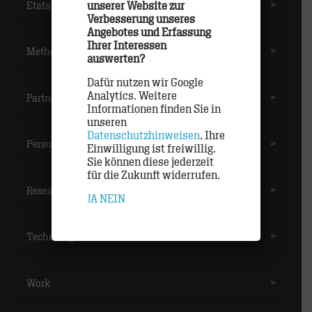
unserer Website zur
Etats
>
Verbesserung unseres
Angebotes und Erfassung
Ihrer Interessen
Methoden
>
auswerten?
Dafür nutzen wir Google
Analytics. Weitere
Partner
>
Informationen finden Sie in
unseren
Datenschutzhinweisen
. Ihre
Personal
>
Einwilligung ist freiwillig.
Sie können diese jederzeit
für die Zukunft widerrufen.
Research
>
JA
NEIN
Technologie
>
Work
>