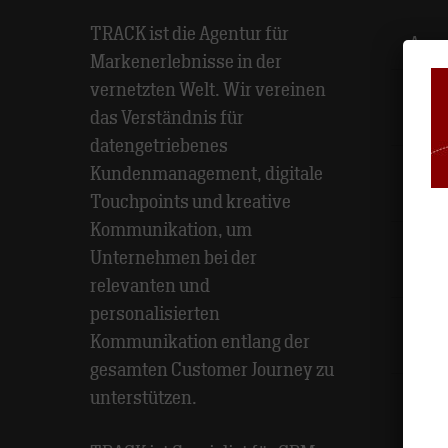
TRACK ist die Agentur für
Agen
Markenerlebnisse in der
vernetzten Welt. Wir vereinen
das Verständnis für
Awar
datengetriebenes
Kundenmanagement, digitale
Etat
Touchpoints und kreative
Kommunikation, um
Unternehmen bei der
Meth
relevanten und
personalisierten
Kommunikation entlang der
Part
gesamten Customer Journey zu
unterstützen.
Pers