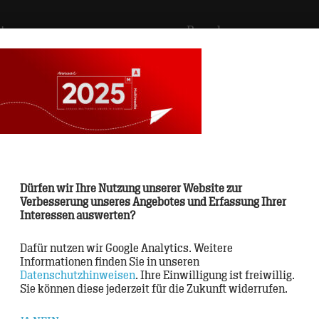
tur
>
Brand
ds
>
CRM
s
>
Digital Touchpoints
Dürfen wir Ihre Nutzung unserer Website zur
oden
>
Verbesserung unseres Angebotes und Erfassung Ihrer
Interessen auswerten?
ner
>
Dafür nutzen wir Google Analytics. Weitere
Informationen finden Sie in unseren
Datenschutzhinweisen
. Ihre Einwilligung ist freiwillig.
Sie können diese jederzeit für die Zukunft widerrufen.
onal
>