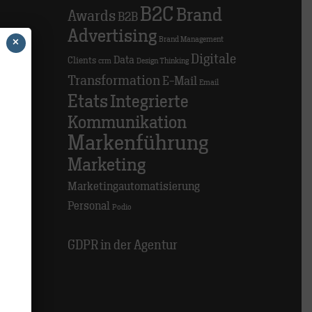
B2C
Brand
Awards
B2B
>
Advertising
Brand Management
×
Digitale
Data
Clients
crm
Design Thinking
Transformation
E-Mail
>
Email
Etats
Integrierte
Kommunikation
>
Markenführung
Marketing
Marketingautomatisierung
Personal
Podio
GDPR in der Agentur