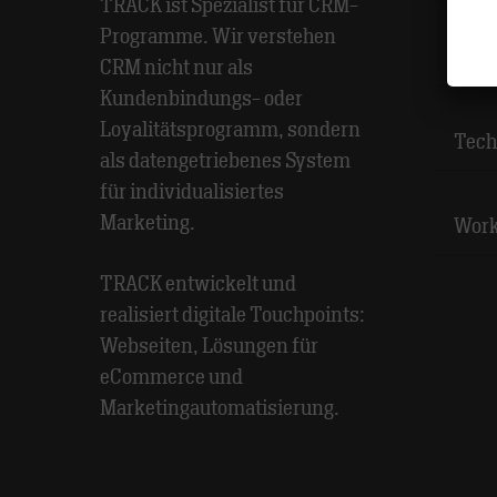
TRACK ist Spezialist für CRM-
Programme. Wir verstehen
Rese
CRM nicht nur als
Kundenbindungs- oder
Loyalitätsprogramm, sondern
Tech
als datengetriebenes System
für individualisiertes
Marketing.
Wor
TRACK entwickelt und
realisiert digitale Touchpoints:
Webseiten, Lösungen für
eCommerce und
Marketingautomatisierung.