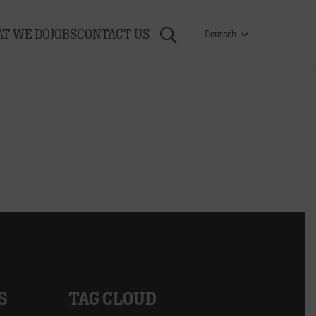
T WE DO
JOBS
CONTACT US
Deutsch
S
TAG CLOUD