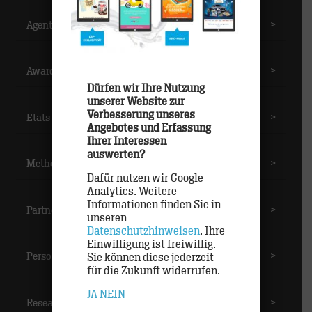
Agentur
>
Awards
>
Dürfen wir Ihre Nutzung
unserer Website zur
Verbesserung unseres
Etats
>
Angebotes und Erfassung
Ihrer Interessen
auswerten?
Methoden
>
Dafür nutzen wir Google
Analytics. Weitere
Informationen finden Sie in
Partner
>
unseren
Datenschutzhinweisen
. Ihre
Einwilligung ist freiwillig.
Personal
>
Sie können diese jederzeit
für die Zukunft widerrufen.
JA
NEIN
Research
>