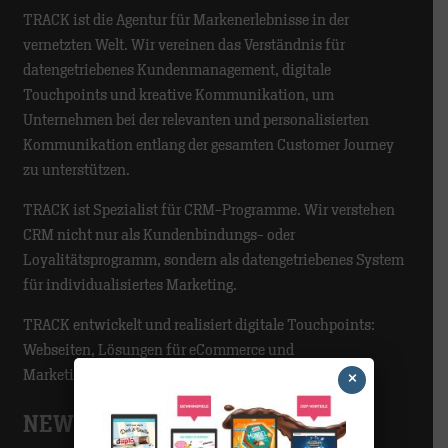
TRACK ist die Agentur für Markenerlebnisse in der
vernetzten Welt. Wir vereinen das Verständnis für
datengetriebenes Kundenmanagement, digitale
Touchpoints und kreative Kommunikation, um
Unternehmen bei der relevanten und personalisierten
Kommunikation entlang der gesamten Customer Journey
zu unterstützen.
TRACK ist Spezialist für CRM-Programme. Wir verstehen
CRM nicht nur als Kundenbindungs- oder
Loyalitätsprogramm, sondern als datengetriebenes System
für individualisiertes Marketing.
TRACK entwickelt und realisiert digitale Touchpoints:
Webseiten, Lösungen für eCommerce und
Marketingautomatisierung.
×
NEWS-CATEGORIES