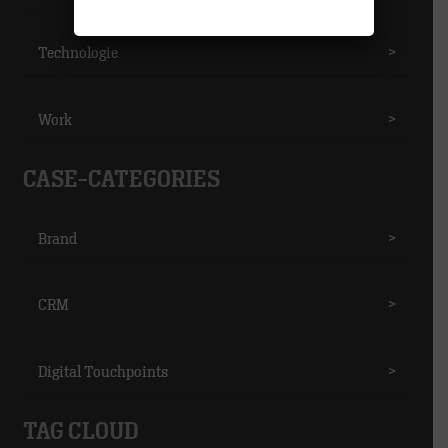
Technologie
>
Work
>
CASE-CATEGORIES
Brand
>
CRM
>
Digital Touchpoints
>
TAG CLOUD