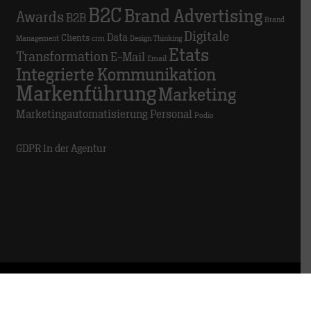
B2C
Brand Advertising
Awards
B2B
Brand
Digitale
Data
Clients
Management
crm
Design Thinking
Etats
Transformation
E-Mail
Email
Integrierte Kommunikation
Markenführung
Marketing
Marketingautomatisierung
Personal
Podio
GDPR in der Agentur
© 2025 TRACK
Impressum
Datenschutz
Hinweisgeber:innen
Meldestelle