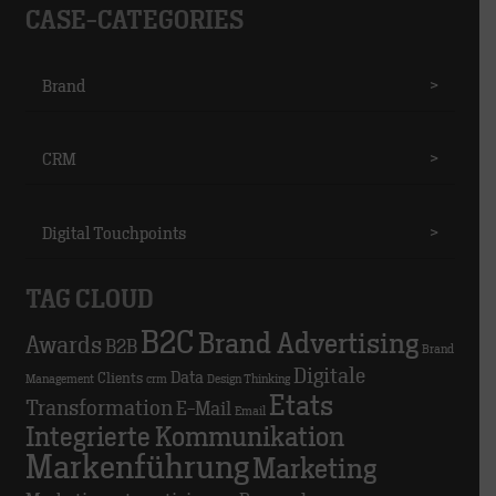
CASE-CATEGORIES
Brand
>
CRM
>
Digital Touchpoints
>
TAG CLOUD
B2C
Brand Advertising
Awards
B2B
Brand
Digitale
Data
Clients
Management
crm
Design Thinking
Etats
Transformation
E-Mail
Email
Integrierte Kommunikation
Markenführung
Marketing