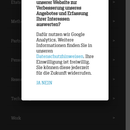
unserer Website zur
Etats
>
Verbesserung unseres
Angebotes und Erfassung
Ihrer Interessen
Methoden
>
auswerten?
Dafür nutzen wir Google
Analytics. Weitere
Partner
>
Informationen finden Sie in
unseren
Datenschutzhinweisen
. Ihre
Personal
>
Einwilligung ist freiwillig.
Sie können diese jederzeit
für die Zukunft widerrufen.
Research
>
JA
NEIN
Technologie
>
Work
>