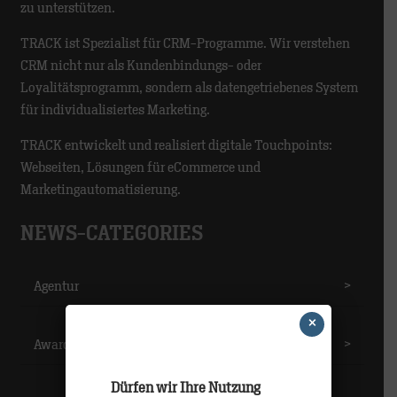
zu unterstützen.
TRACK ist Spezialist für CRM-Programme. Wir verstehen
CRM nicht nur als Kundenbindungs- oder
Loyalitätsprogramm, sondern als datengetriebenes System
für individualisiertes Marketing.
TRACK entwickelt und realisiert digitale Touchpoints:
Webseiten, Lösungen für eCommerce und
Marketingautomatisierung.
NEWS-CATEGORIES
Agentur
>
×
Awards
>
Dürfen wir Ihre Nutzung