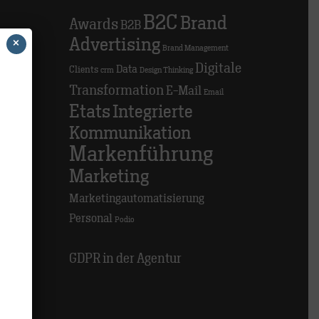
B2C
Brand
Awards
B2B
>
Advertising
×
Brand Management
Digitale
Data
Clients
crm
Design Thinking
Transformation
E-Mail
>
Email
Etats
Integrierte
Kommunikation
>
Markenführung
Marketing
Marketingautomatisierung
Personal
Podio
GDPR in der Agentur