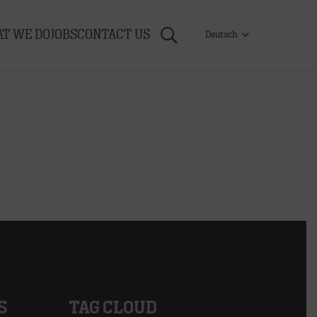
T WE DO
JOBS
CONTACT US
Deutsch
S
TAG CLOUD