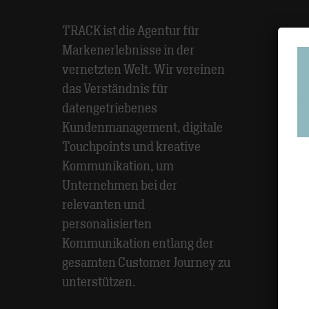
TRACK ist die Agentur für
Agen
Markenerlebnisse in der
vernetzten Welt. Wir vereinen
das Verständnis für
Awar
datengetriebenes
Kundenmanagement, digitale
Etat
Touchpoints und kreative
Kommunikation, um
Unternehmen bei der
Meth
relevanten und
personalisierten
Kommunikation entlang der
Part
gesamten Customer Journey zu
unterstützen.
Pers