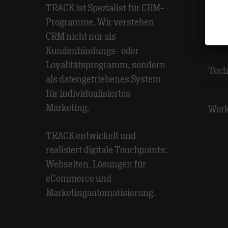
TRACK ist Spezialist für CRM-
Programme. Wir verstehen
Rese
CRM nicht nur als
Kundenbindungs- oder
Loyalitätsprogramm, sondern
Tech
als datengetriebenes System
für individualisiertes
Marketing.
Wor
TRACK entwickelt und
realisiert digitale Touchpoints:
Webseiten, Lösungen für
eCommerce und
Marketingautomatisierung.