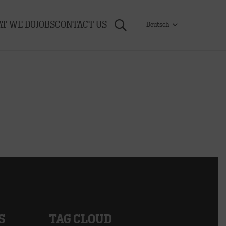
T WE DO
JOBS
CONTACT US
Deutsch
S
TAG CLOUD