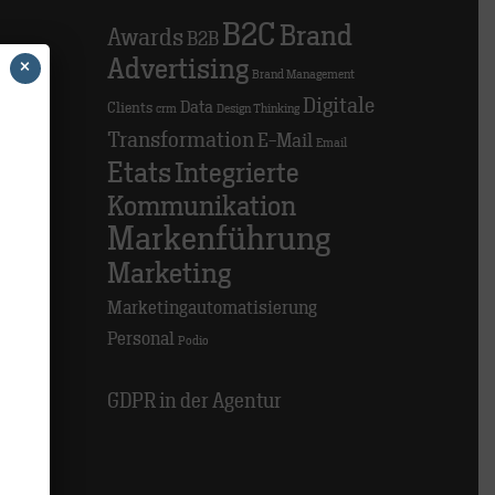
B2C
Brand
Awards
B2B
>
Advertising
×
Brand Management
Digitale
Data
Clients
crm
Design Thinking
Transformation
E-Mail
>
Email
Etats
Integrierte
Kommunikation
>
Markenführung
Marketing
Marketingautomatisierung
Personal
Podio
GDPR in der Agentur