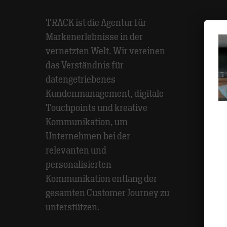
TRACK ist die Agentur für
Agen
Markenerlebnisse in der
vernetzten Welt. Wir vereinen
das Verständnis für
Awar
datengetriebenes
Kundenmanagement, digitale
Etat
Touchpoints und kreative
Kommunikation, um
Unternehmen bei der
Meth
relevanten und
personalisierten
Kommunikation entlang der
Part
gesamten Customer Journey zu
unterstützen.
Pers