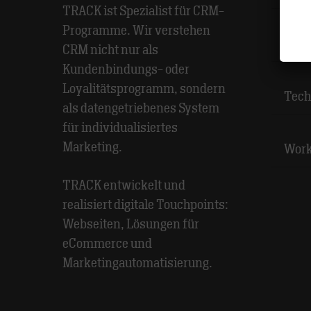
TRACK ist Spezialist für CRM-
Programme. Wir verstehen
Rese
CRM nicht nur als
Kundenbindungs- oder
Loyalitätsprogramm, sondern
Tech
als datengetriebenes System
für individualisiertes
Marketing.
Wor
TRACK entwickelt und
realisiert digitale Touchpoints:
Webseiten, Lösungen für
eCommerce und
Marketingautomatisierung.