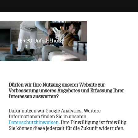
tur
>
Brand
ds
>
CRM
s
>
Digital Touchpoints
Dürfen wir Ihre Nutzung unserer Website zur
oden
>
Verbesserung unseres Angebotes und Erfassung Ihrer
Interessen auswerten?
ner
>
Dafür nutzen wir Google Analytics. Weitere
Informationen finden Sie in unseren
Datenschutzhinweisen
. Ihre Einwilligung ist freiwillig.
Sie können diese jederzeit für die Zukunft widerrufen.
onal
>