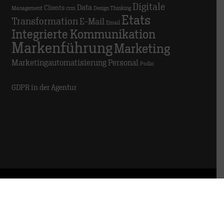
Digitale
Data
Clients
Management
crm
Design Thinking
Etats
Transformation
E-Mail
Email
Integrierte Kommunikation
Markenführung
Marketing
Marketingautomatisierung
Personal
Podio
GDPR in der Agentur
© 2025 TRACK
Impressum
Datenschutz
Hinweisgeber:innen
Meldestelle