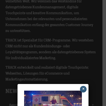
vernetzten Welt. Wir vereinen das Verständnis für
datengetriebenes Kundenmanagement, digitale
Touchpoints und kreative Kommunikation, um
Unternehmen bei der relevanten und personalisierten
Kommunikation entlang der gesamten Customer Journey
zu unterstützen.
TRACK ist Spezialist für CRM-Programme. Wir verstehen
CRM nicht nur als Kundenbindungs- oder
Loyalitätsprogramm, sondern als datengetriebenes System
für individualisiertes Marketing.
TRACK entwickelt und realisiert digitale Touchpoints:
Webseiten, Lösungen für eCommerce und
Marketingautomatisierung.
×
NEWS-CATEGORIES
Agentur
>