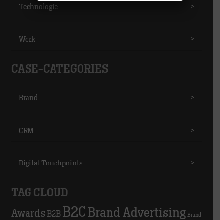
Technologie
>
Work
>
CASE-CATEGORIES
Brand
>
CRM
>
Digital Touchpoints
>
TAG CLOUD
B2C
Brand Advertising
Awards
B2B
Brand