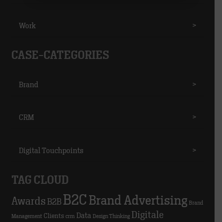
Work
>
CASE-CATEGORIES
Brand
>
CRM
>
Digital Touchpoints
>
TAG CLOUD
B2C
Brand Advertising
Awards
B2B
Brand
Digitale
Data
Clients
Management
crm
Design Thinking