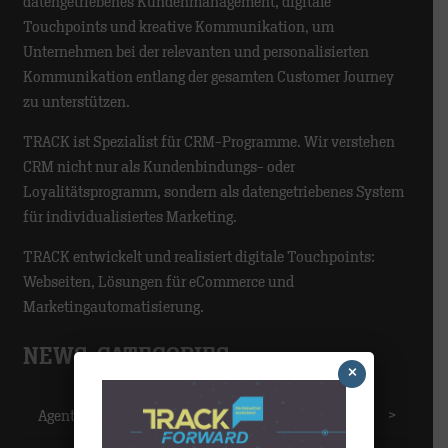
datengetriebenes Kundenmanagement, digitale
Touchpoints und kreative Kommunikation, um
Unternehmen bei der relevanten und personalisierten
Kommunikation entlang der gesamten Customer Journey
zu unterstützen.
TRACK ist Spezialist für CRM-Programme. Wir verstehen
CRM nicht nur als Kundenbindungs- oder
Loyalitätsprogramm, sondern als datengetriebenes System
für individualisiertes Marketing.
TRACK entwickelt und realisiert digitale Touchpoints:
Webseiten, Lösungen für eCommerce und
Marketingautomatisierung.
NEWS-CATEGORIES
×
Agentur
>