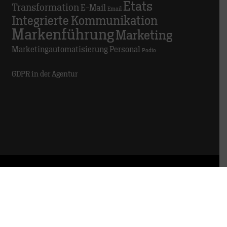
Etats
Transformation
E-Mail
Email
Integrierte Kommunikation
Markenführung
Marketing
Marketingautomatisierung
Personal
Podio
GDPR in der Agentur
© 2025 TRACK
Impressum
Datenschutz
Hinweisgeber:innen
Meldestelle