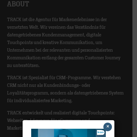
ABOUT
TRACK ist die Agentur für Markenerlebnisse in der
vernetzten Welt. Wir vereinen das Verständnis für
datengetriebenes Kundenmanagement, digitale
Touchpoints und kreative Kommunikation, um
Unternehmen bei der relevanten und personalisierten
Kommunikation entlang der gesamten Customer Journey
zu unterstützen.
TRACK ist Spezialist für CRM-Programme. Wir verstehen
CRM nicht nur als Kundenbindungs- oder
Loyalitätsprogramm, sondern als datengetriebenes System
für individualisiertes Marketing.
TRACK entwickelt und realisiert digitale Touchpoints:
Webseiten, Lösungen für eCommerce und
×
Marketingautomatisierung.
Video-