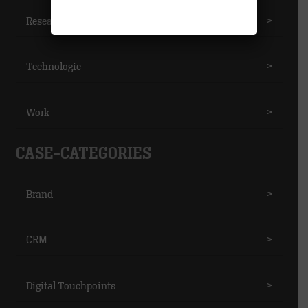
Research
>
Technologie
>
Work
>
CASE-CATEGORIES
Brand
>
CRM
>
Digital Touchpoints
>