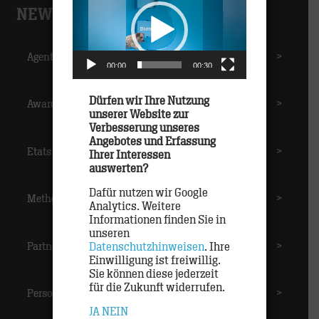
Player
NEWS-CATEGORIES
Agentur
>
00:00
00:30
Dürfen wir Ihre Nutzung
Awards
>
unserer Website zur
Verbesserung unseres
Angebotes und Erfassung
Etats
>
Ihrer Interessen
auswerten?
Dafür nutzen wir Google
Methoden
>
Analytics. Weitere
Informationen finden Sie in
unseren
Partner
>
Datenschutzhinweisen
. Ihre
Einwilligung ist freiwillig.
Sie können diese jederzeit
für die Zukunft widerrufen.
Personal
>
JA
NEIN