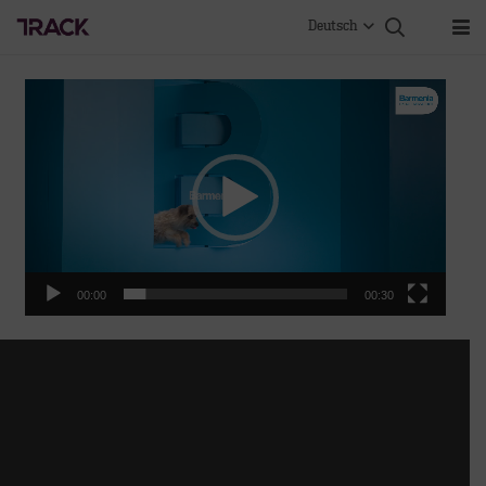
Deutsch
Video-
Player
00:00
00:30