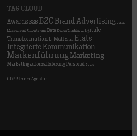
TAG CLOUD
B2C
Brand Advertising
Awards
B2B
Brand
Digitale
Data
Clients
Management
crm
Design Thinking
Etats
Transformation
E-Mail
Email
Integrierte Kommunikation
Markenführung
Marketing
Marketingautomatisierung
Personal
Podio
GDPR in der Agentur